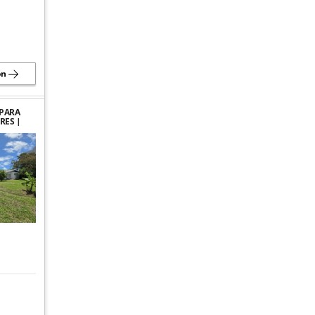
ón
PARA
RES |
ME