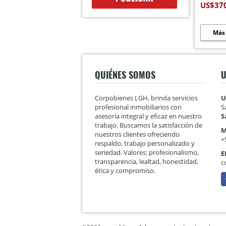
US$37
Más
QUIÉNES SOMOS
U
Corpobienes LGH, brinda servicios
U
profesional inmobiliarios con
S
asesoría integral y eficaz en nuestro
S
trabajo. Buscamos la satisfacción de
M
nuestros clientes ofreciendo
+
respaldo, trabajo personalizado y
seriedad. Valores: profesionalismo,
E
transparencia, lealtad, honestidad,
c
ética y compromiso.
F