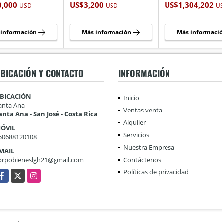
0,000
US$3,200
US$1,304,202
USD
USD
U
 información
Más información
Más informaci
BICACIÓN Y CONTACTO
INFORMACIÓN
BICACIÓN
Inicio
anta Ana
Ventas venta
anta Ana - San José - Costa Rica
Alquiler
ÓVIL
Servicios
50688120108
Nuestra Empresa
MAIL
orpobieneslgh21@gmail.com
Contáctenos
Políticas de privacidad
acebook
X
Instagram