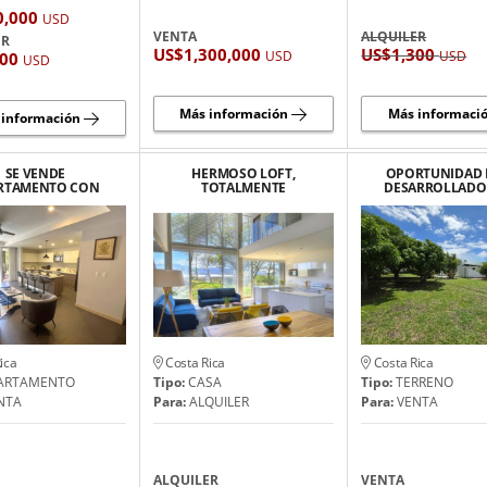
0,000
USD
VENTA
ALQUILER
ER
US$1,300,000
US$1,300
USD
USD
300
USD
Más información
Más informaci
 información
SE VENDE
HERMOSO LOFT,
OPORTUNIDAD 
RTAMENTO CON
TOTALMENTE
DESARROLLADO
SCINA PRIVADA
AMUEBLADO, MODERNO
LEGADO PRI
HERRADURA,
EN SAN RAFAEL DE
TARENAS, JACO
ESCAZU
ica
Costa Rica
Costa Rica
ARTAMENTO
Tipo:
CASA
Tipo:
TERRENO
NTA
Para:
ALQUILER
Para:
VENTA
ALQUILER
VENTA