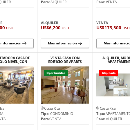
QUILER
Para:
ALQUILER
Para:
VENTA
ER
ALQUILER
VENTA
800
US$6,200
US$173,500
USD
USD
USD
 información
Más información
Más informaci
TADORA CASA DE
VENTA CASA CON
ALQUILER, MO
OLO NIVEL, CON
EDIFICIO DE APARTS
APARTAMEN
OS ESPACIOS EN
ESTILO "FRENCH
AMUEBLADO 
ESCAZÚ.
COLONIAL" SANTA ANA
NUNCIATUR
ROHRMOSE
Oportunidad
Alquilado
ica
Costa Rica
Costa Rica
SA
Tipo:
CONDOMINIO
Tipo:
APARTAMENT
NTA
Para:
VENTA
Para:
ALQUILER