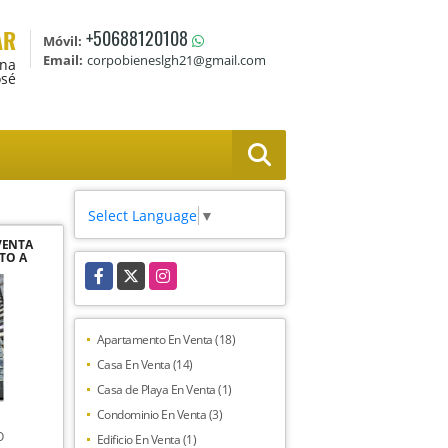
AR
+50688120108
Móvil:
Email:
corpobieneslgh21@gmail.com
Ana
osé
Select Language
▼
VENTA
TO A
. SKY
Facebook
X
Instagram
ANA
Apartamento En Venta (18)
Casa En Venta (14)
Casa de Playa En Venta (1)
Condominio En Venta (3)
O
Edificio En Venta (1)