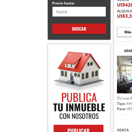
Precio hasta:
US$42
ALQUIL
US$3,
BUSCAR
Más
APA
PI
PUN
Costa R
Tipo:
AP
Para:
VE
VENTA