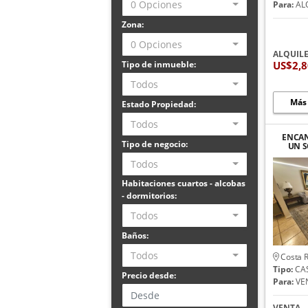
0 Opciones
Para:
AL
Zona:
0 Opciones
ALQUIL
US$2,
Tipo de inmueble:
Todos
Más
Estado Propiedad:
Todos
ENCAN
Tipo de negocio:
UN S
BELL
Todos
Habitaciones cuartos - alcobas
- dormitorios:
Todos
Baños:
Todos
Costa R
Tipo:
CA
Precio desde:
Para:
VE
VENTA