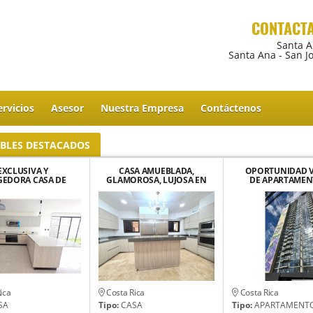
CONTACT
Santa 
Santa Ana - San J
ervicios
Asesor
Nuestra Empresa
Contáctenos
BLES
DESTACADOS
EXCLUSIVA Y
CASA AMUEBLADA,
OPORTUNIDAD 
EDORA CASA DE
GLAMOROSA, LUJOSA EN
DE APARTAMEN
PARA ESTRENAR EN
ALTOS DE LAS PALOMAS,
ESTRENAR COND
ORA, SANTA ANA
SANTA ANA.
GARDEN SAB
ica
Costa Rica
Costa Rica
SA
Tipo:
CASA
Tipo:
APARTAMENT