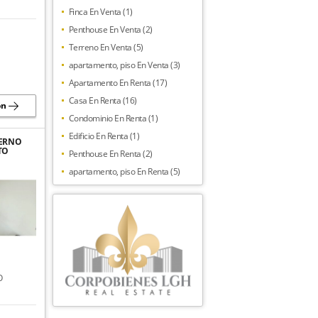
Finca En Venta (1)
Penthouse En Venta (2)
Terreno En Venta (5)
apartamento, piso En Venta (3)
Apartamento En Renta (17)
Casa En Renta (16)
ón
Condominio En Renta (1)
Edificio En Renta (1)
DERNO
TO
Penthouse En Renta (2)
EN
A,
apartamento, piso En Renta (5)
R
O