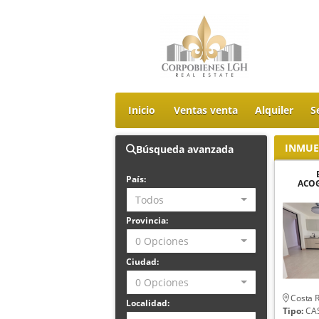
Inicio
Ventas venta
Alquiler
S
INMUE
Búsqueda avanzada
País:
ACOG
LUJO 
Todos
LIND
Provincia:
0 Opciones
Ciudad:
0 Opciones
Costa R
Localidad:
Tipo:
CA