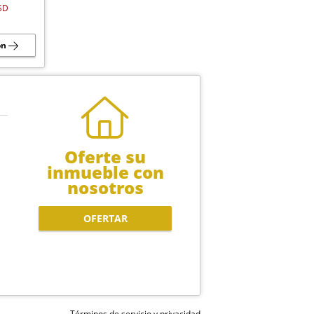
SD
ón
Oferte su
inmueble con
nosotros
OFERTAR
Términos de servicio y privacidad