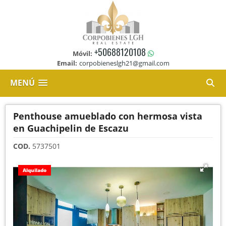
+50688120108
Móvil:
Email:
corpobieneslgh21@gmail.com
MENÚ
Penthouse amueblado con hermosa vista
en Guachipelin de Escazu
COD.
5737501
Alquilado