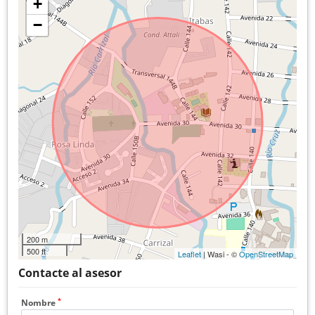
+
−
200 m
500 ft
Leaflet
| Wasi - ©
OpenStreetMap
Contacte al asesor
*
Nombre