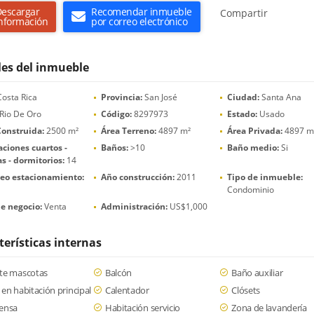
escargar
Recomendar inmueble
Compartir
nformación
por correo electrónico
les del inmueble
osta Rica
Provincia:
San José
Ciudad:
Santa Ana
Rio De Oro
Código:
8297973
Estado:
Usado
Construida:
2500 m²
Área Terreno:
4897 m²
Área Privada:
4897 m
ciones cuartos -
Baños:
>10
Baño medio:
Si
s - dormitorios:
14
eo estacionamiento:
Año construcción:
2011
Tipo de inmueble:
Condominio
e negocio:
Venta
Administración:
US$1,000
terísticas internas
te mascotas
Balcón
Baño auxiliar
en habitación principal
Calentador
Clósets
ensa
Habitación servicio
Zona de lavandería