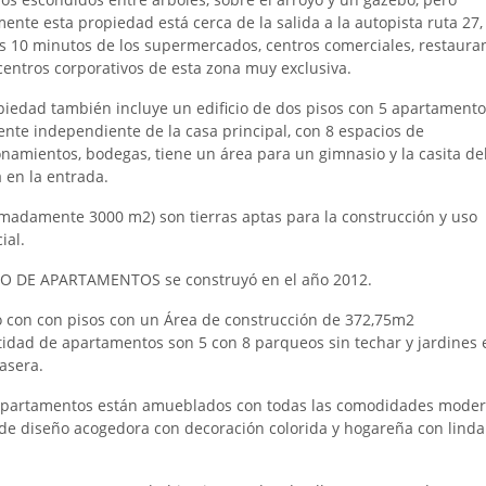
mente esta propiedad está cerca de la salida a la autopista ruta 27,
s 10 minutos de los supermercados, centros comerciales, restauran
 centros corporativos de esta zona muy exclusiva.
piedad también incluye un edificio de dos pisos con 5 apartamento
ente independiente de la casa principal, con 8 espacios de
onamientos, bodegas, tiene un área para un gimnasio y la casita de
 en la entrada.
madamente 3000 m2) son tierras aptas para la construcción y uso
ial.
IO DE APARTAMENTOS se construyó en el año 2012.
io con con pisos con un Área de construcción de 372,75m2
tidad de apartamentos son 5 con 8 parqueos sin techar y jardines 
asera.
apartamentos están amueblados con todas las comodidades moder
 de diseño acogedora con decoración colorida y hogareña con linda 