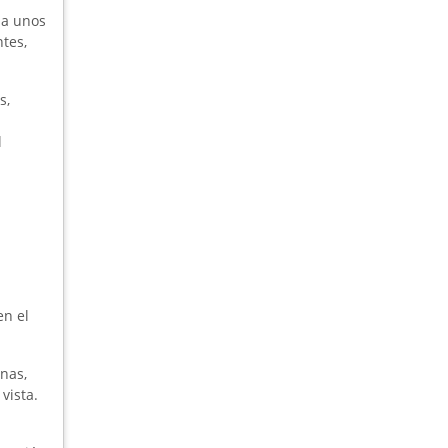
 a unos
tes,
s,
l
en el
nas,
vista.