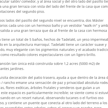
cular salón/ comedor, y al área social y del otro lado del pasillo ti
 a una gran terraza con vista del lado del frente de la casa que co
bitaciones del segundo piso.
os lados del pasillo del segundo nivel se encuentra, dos Máster
orios cada uno con un hermoso baño y un vestidor "walk-in" y am
 salida a una gran terraza que da al frente de la casa con hermosa 
a tiene un total de 5 baños, hechos de Tadelakt, un yeso impermea
ado en la arquitectura marroquí. Tadelakt tiene un carácter suave y
do, muy elegante con los pigmentos naturales y el acabado tradici
 como resultado colores espectaculares con un ligero brillo.
ansión tan única está construida sobre 1,2 acres (5000 m2) de
antes jardines.
uisita decoración del patio trasero, ayuda a que dentro de la área 
a / rancho emane una sensación de paz y privacidad absoluta rod
as, flores exóticas, árboles frutales y senderos que guían a un
 este espacio es particularmente increíble; se siente como si estuv
sando en un resort natural, observando tucanes o el furtivo oso
so, y contiene un puente que conecta al otro lado del terreno a los
os escondidos entre arboles, sobre el arroyo y un gazebo, pero