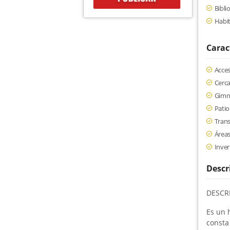
Bibli
Habi
Carac
Acce
Cerc
Gimn
Patio
Trans
Áreas
Inve
Descr
DESCR
Es un 
consta