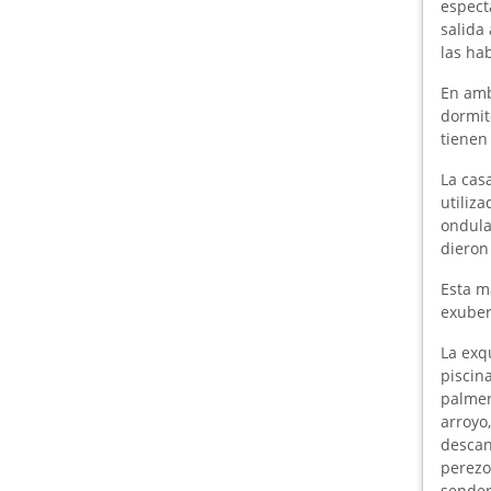
especta
salida
las ha
En amb
dormit
tienen
La cas
utiliz
ondula
dieron
Esta m
exuber
La exq
piscin
palmer
arroyo,
descan
perezo
sender