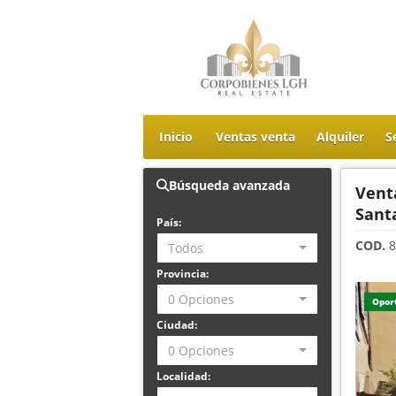
Inicio
Ventas venta
Alquiler
S
Búsqueda avanzada
Venta
Sant
País:
COD.
8
Todos
Provincia:
0 Opciones
Opor
Ciudad:
0 Opciones
Localidad: