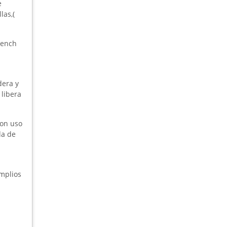
e
las,(
rench
dera y
 libera
con uso
da de
mplios