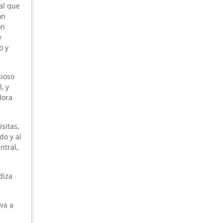
al que
on
ón
y
o y
nioso
, y
dora
sitas,
do y al
ntral,
diza
va a