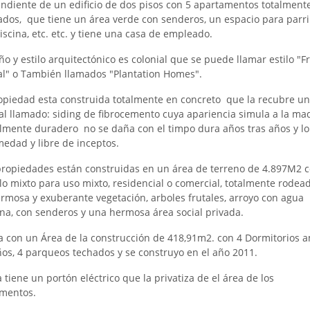
ndiente de un edificio de dos pisos con 5 apartamentos totalment
dos, que tiene un área verde con senderos, un espacio para parril
iscina, etc. etc. y tiene una casa de empleado.
ño y estilo arquitectónico es colonial que se puede llamar estilo "F
al" o También llamados "Plantation Homes".
piedad esta construida totalmente en concreto que la recubre un
al llamado: siding de fibrocemento cuya apariencia simula a la ma
almente duradero no se daña con el timpo dura años tras años y lo
edad y libre de inceptos.
propiedades están construidas en un área de terreno de 4.897M2 
lo mixto para uso mixto, residencial o comercial, totalmente rodea
rmosa y exuberante vegetación, arboles frutales, arroyo con agua
lina, con senderos y una hermosa área social privada.
a con un Área de la construcción de 418,91m2. con 4 Dormitorios a
ños, 4 parqueos techados y se construyo en el año 2011.
 tiene un portón eléctrico que la privatiza de el área de los
mentos.