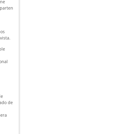
ene
mparten
bos
vista.
ble
onal
de
eado de
iera