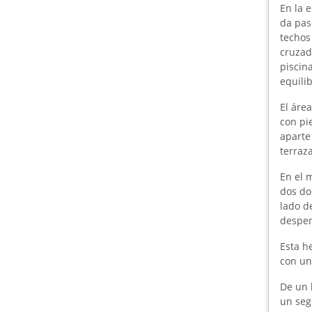
En la 
da pas
techos
cruzad
piscin
equili
El áre
con pi
aparte
terraz
En el 
dos do
lado d
despen
Esta h
con un
De un 
un seg