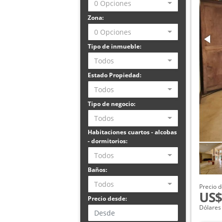
0 Opciones
Zona:
0 Opciones
Tipo de inmueble:
Todos
Estado Propiedad:
Todos
Tipo de negocio:
Todos
Habitaciones cuartos - alcobas
- dormitorios:
Todos
Baños:
Todos
Precio d
US$
Precio desde:
Dólares