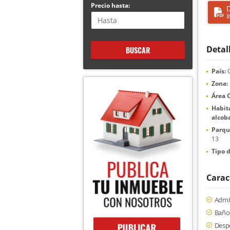
Precio hasta:
D
i
Detal
BUSCAR
País:
C
Zona:
Área 
Habita
alcoba
Parqu
13
Tipo d
Carac
Admi
Baño 
Desp