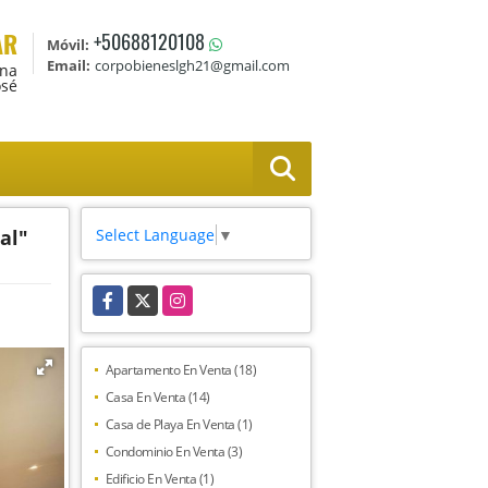
AR
+50688120108
Móvil:
Email:
corpobieneslgh21@gmail.com
Ana
osé
Select Language
▼
al"
Facebook
X
Instagram
Apartamento En Venta (18)
Casa En Venta (14)
Casa de Playa En Venta (1)
Condominio En Venta (3)
Edificio En Venta (1)