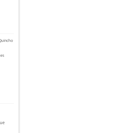
 Quincho
tes
que