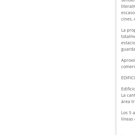
literal
escaso
cines,
La pro
totalm
estaci
guarda
Aproxi
comerc
EDIFIC
Edific
La can
área tr
Los 5 
líneas