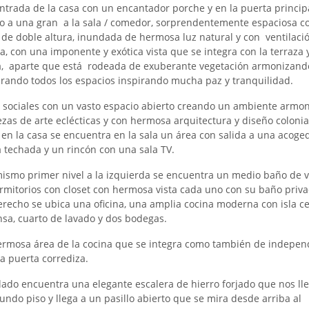
entrada de la casa con un encantador porche y en la puerta princip
o a una gran a la sala / comedor, sorprendentemente espaciosa c
 de doble altura, inundada de hermosa luz natural y con ventilaci
a, con una imponente y exótica vista que se integra con la terraza 
a, aparte que está rodeada de exuberante vegetación armonizand
brando todos los espacios inspirando mucha paz y tranquilidad.
a sociales con un vasto espacio abierto creando un ambiente armo
ezas de arte eclécticas y con hermosa arquitectura y diseño colonial
 en la casa se encuentra en la sala un área con salida a una acoge
a techada y un rincón con una sala TV.
mismo primer nivel a la izquierda se encuentra un medio baño de vi
rmitorios con closet con hermosa vista cada uno con su baño priva
erecho se ubica una oficina, una amplia cocina moderna con isla ce
sa, cuarto de lavado y dos bodegas.
ermosa área de la cocina que se integra como también de indepen
a puerta corrediza.
lado encuentra una elegante escalera de hierro forjado que nos lle
undo piso y llega a un pasillo abierto que se mira desde arriba al