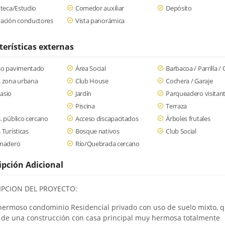
oteca/Estudio
Comedor auxiliar
Depósito
tación conductores
Vista panorámica
terísticas externas
so pavimentado
Área Social
Barbacoa / Parrilla /
a zona urbana
Club House
Cochera / Garaje
asio
Jardín
Parqueadero visitan
Piscina
Terraza
. público cercano
Acceso discapacitados
Árboles frutales
 Turísticas
Bosque nativos
Club Social
rnadero
Río/Quebrada cercano
ipción Adicional
IPCION DEL PROYECTO:
hermoso condominio Residencial privado con uso de suelo mixto, 
 de una construcción con casa principal muy hermosa totalmente