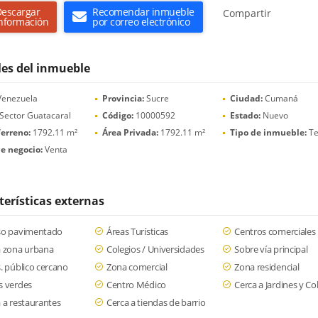
escargar
Recomendar inmueble
Compartir
nformación
por correo electrónico
les del inmueble
enezuela
Provincia:
Sucre
Ciudad:
Cumaná
Sector Guatacaral
Código:
10000592
Estado:
Nuevo
erreno:
1792.11 m²
Área Privada:
1792.11 m²
Tipo de inmueble:
Te
e negocio:
Venta
terísticas externas
so pavimentado
Áreas Turísticas
Centros comerciales
a zona urbana
Colegios / Universidades
Sobre vía principal
. público cercano
Zona comercial
Zona residencial
s verdes
Centro Médico
Cerca a Jardines y Co
 a restaurantes
Cerca a tiendas de barrio