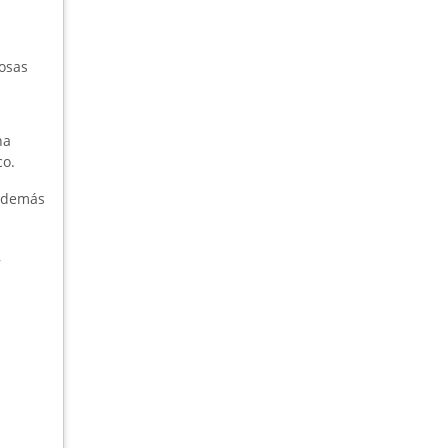
iosas
na
co.
y demás
,