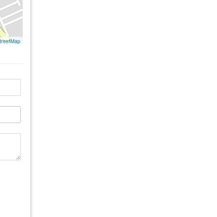
treetMap