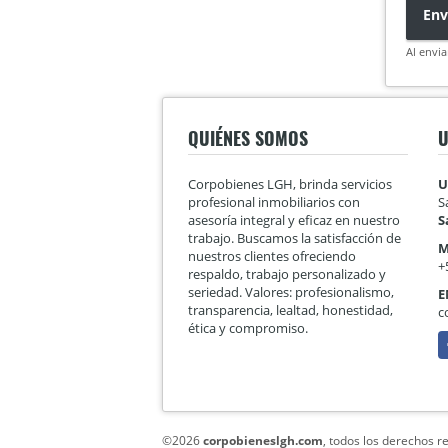
Env
Al envia
QUIÉNES SOMOS
U
Corpobienes LGH, brinda servicios
U
profesional inmobiliarios con
S
asesoría integral y eficaz en nuestro
S
trabajo. Buscamos la satisfacción de
M
nuestros clientes ofreciendo
+
respaldo, trabajo personalizado y
seriedad. Valores: profesionalismo,
E
transparencia, lealtad, honestidad,
c
ética y compromiso.
F
©2026
corpobieneslgh.com
, todos los derechos r