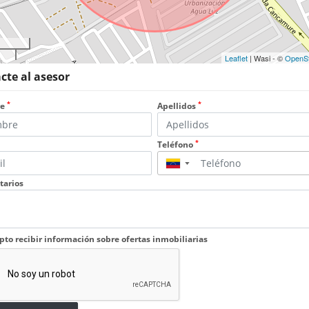
Leaflet
| Wasi - ©
OpenS
cte al asesor
*
*
re
Apellidos
*
Teléfono
▼
arios
pto recibir información sobre ofertas inmobiliarias