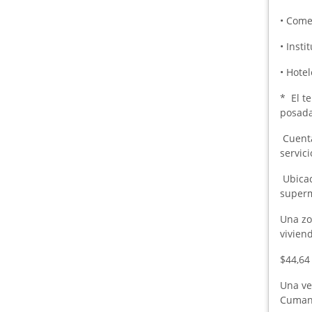
• Come
• Insti
• Hote
* El t
posada 
Cuenta
servic
Ubicaci
superm
Una zo
viviend
$44,64
Una ve
Cuman