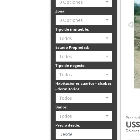
0 Opciones
Zona:
0 Opciones
Tipo de inmueble:
Todos
Estado Propiedad:
Todos
Tipo de negocio:
Todos
Habitaciones cuartos - alcobas
- dormitorios:
Todos
Baños:
Todos
Precio d
US$
Precio desde:
Dólares