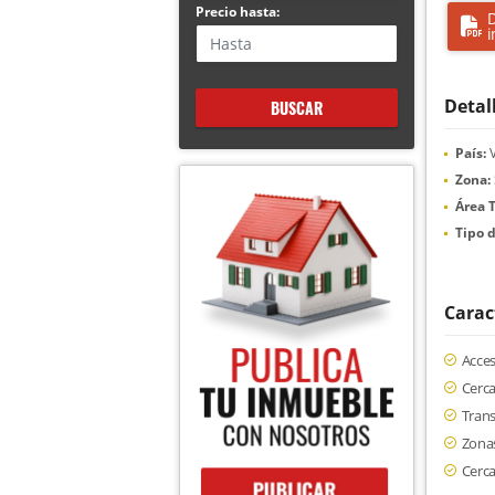
Precio hasta:
D
i
Detal
BUSCAR
País:
V
Zona:
Área T
Tipo d
Carac
Acce
Cerc
Trans
Zona
Cerca