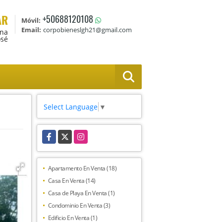
AR
+50688120108
Móvil:
Email:
corpobieneslgh21@gmail.com
Ana
osé
Select Language
▼
Facebook
X
Instagram
Apartamento En Venta (18)
Casa En Venta (14)
Casa de Playa En Venta (1)
Condominio En Venta (3)
Edificio En Venta (1)