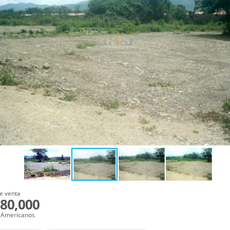
e venta
80,000
 Americanos