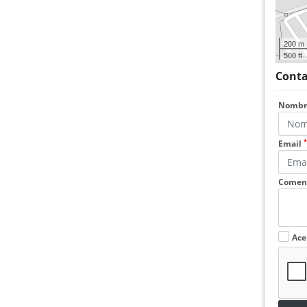
200 m
500 ft
Conta
Nomb
*
Email
Coment
Ace