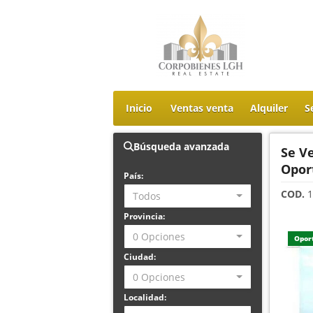
Inicio
Ventas venta
Alquiler
S
Búsqueda avanzada
Se V
Opor
País:
COD.
1
Todos
Provincia:
0 Opciones
Opor
Ciudad:
0 Opciones
Localidad: