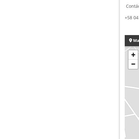
Contác
+58 04
Ma
+
−