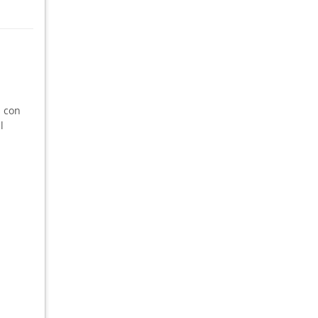
s con
l