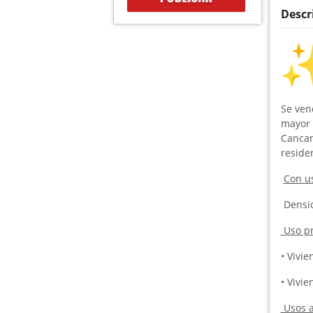
Descr
Se ven
mayor 
Cancam
residen
Con us
Densid
Uso pr
• Vivi
• Vivi
Usos a