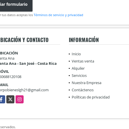
iar formulario
r tus datos aceptas los
Términos de servicio y privacidad
BICACIÓN Y CONTACTO
INFORMACIÓN
BICACIÓN
Inicio
anta Ana
Ventas venta
anta Ana - San José - Costa Rica
Alquiler
ÓVIL
Servicios
50688120108
Nuestra Empresa
MAIL
orpobieneslgh21@gmail.com
Contáctenos
Políticas de privacidad
acebook
X
Instagram
eservados.