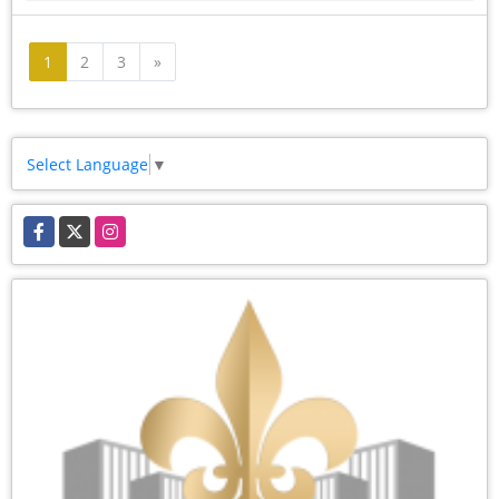
Siguiente
1
2
3
»
Select Language
▼
Facebook
X
Instagram