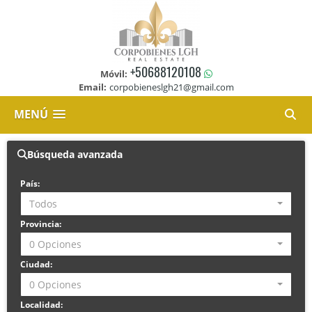
+50688120108
Móvil:
Email:
corpobieneslgh21@gmail.com
MENÚ
Búsqueda avanzada
País:
Todos
Provincia:
0 Opciones
Ciudad:
0 Opciones
Localidad: