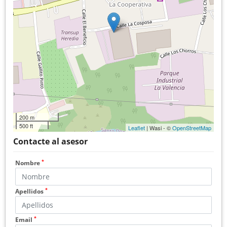
200 m
500 ft
Leaflet
| Wasi - ©
OpenStreetMap
Contacte al asesor
*
Nombre
*
Apellidos
*
Email