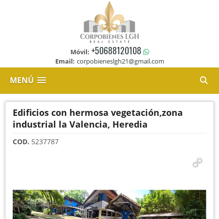
+50688120108
Móvil:
Email:
corpobieneslgh21@gmail.com
MENÚ
Edificios con hermosa vegetación,zona
industrial la Valencia, Heredia
COD.
5237787