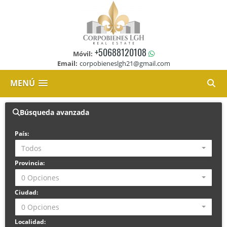
+50688120108
Móvil:
Email:
corpobieneslgh21@gmail.com
MENÚ
Búsqueda avanzada
País:
Todos
Provincia:
0 Opciones
Ciudad:
0 Opciones
Localidad: