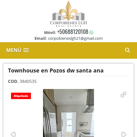
+50688120108
Móvil:
Email:
corpobieneslgh21@gmail.com
MENÚ
Townhouse en Pozos dw santa ana
COD.
3840535
Alquilado