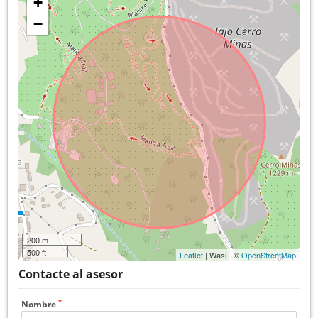
+
−
200 m
500 ft
Leaflet
| Wasi - ©
OpenStreetMap
Contacte al asesor
*
Nombre