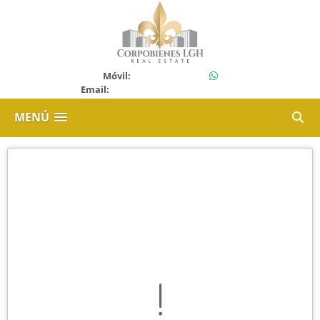
+50688120108
Móvil:
Email:
corpobieneslgh21@gmail.com
MENÚ