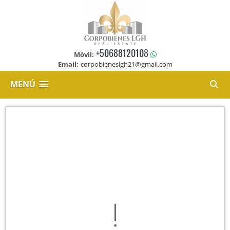
+50688120108
Móvil:
Email:
corpobieneslgh21@gmail.com
MENÚ