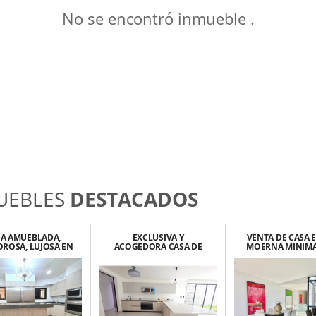
No se encontró inmueble .
UEBLES
DESTACADOS
SA AMUEBLADA,
EXCLUSIVA Y
VENTA DE CASA 
ROSA, LUJOSA EN
ACOGEDORA CASA DE
MOERNA MINIMA
 DE LAS PALOMAS,
LUJO PARA ESTRENAR EN
CON HERMOSA V
SANTA ANA.
LINDORA, SANTA ANA
ESCAZU.