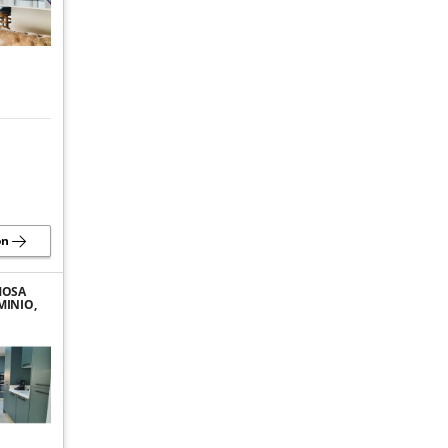
ón
MOSA
MINIO,
DA
 EN