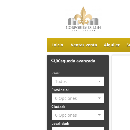
Inicio
Ventas venta
Alquiler
S
Búsqueda avanzada
País:
Todos
Provincia:
0 Opciones
Ciudad:
0 Opciones
Localidad: