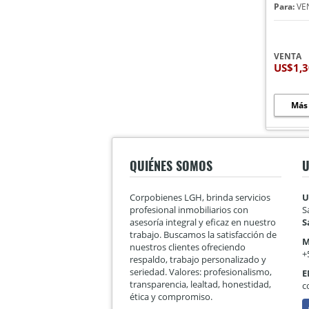
Para:
VE
VENTA
US$1,
Más
QUIÉNES SOMOS
U
Corpobienes LGH, brinda servicios
U
profesional inmobiliarios con
S
asesoría integral y eficaz en nuestro
S
trabajo. Buscamos la satisfacción de
M
nuestros clientes ofreciendo
+
respaldo, trabajo personalizado y
seriedad. Valores: profesionalismo,
E
transparencia, lealtad, honestidad,
c
ética y compromiso.
F