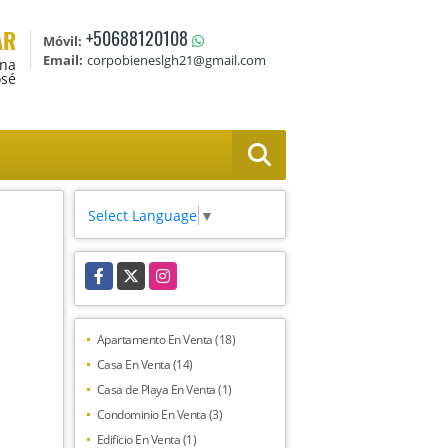
AR
+50688120108
Móvil:
Email:
corpobieneslgh21@gmail.com
Ana
osé
Select Language
▼
Facebook
X
Instagram
Apartamento En Venta (18)
Casa En Venta (14)
Casa de Playa En Venta (1)
Condominio En Venta (3)
Edificio En Venta (1)