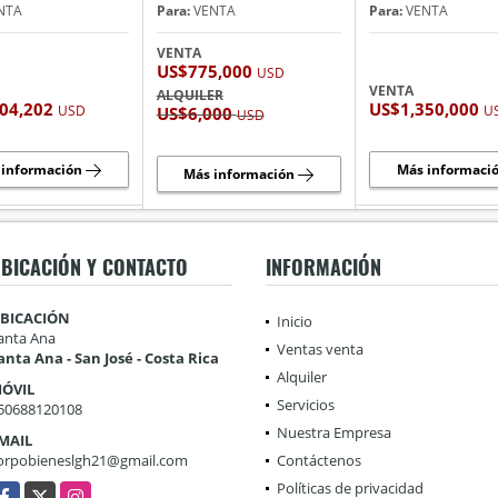
NTA
Para:
VENTA
Para:
VENTA
VENTA
US$775,000
USD
VENTA
ALQUILER
304,202
US$1,350,000
USD
U
US$6,000
USD
 información
Más informaci
Más información
BICACIÓN Y CONTACTO
INFORMACIÓN
BICACIÓN
Inicio
anta Ana
Ventas venta
anta Ana - San José - Costa Rica
Alquiler
ÓVIL
Servicios
50688120108
Nuestra Empresa
MAIL
orpobieneslgh21@gmail.com
Contáctenos
Políticas de privacidad
acebook
X
Instagram