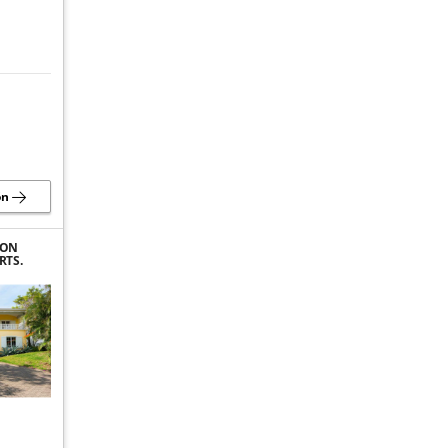
ón
CON
RTS.
NCH
A ANA