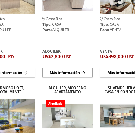
ica
Costa Rica
Costa Rica
SA
Tipo:
CASA
Tipo:
CASA
QUILER
Para:
ALQUILER
Para:
VENTA
ER
ALQUILER
VENTA
200
US$2,800
US$398,000
USD
USD
USD
 información
Más información
Más informaci
RMOSO LOFT,
ALQUILER, MODERNO
SE VENDE HER
TOTALMENTE
APARTAMENTO
CASA EN CONDO
BLADO, MODERNO
AMUEBLADO EN
REMODELA
SAN RAFAEL DE
NUNCIATURA,
GUACHUPELIN
ESCAZU
ROHRMOSER
ESCAZÚ
Alquilado