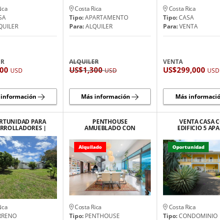
ica
Costa Rica
Costa Rica
SA
Tipo:
APARTAMENTO
Tipo:
CASA
QUILER
Para:
ALQUILER
Para:
VENTA
ER
ALQUILER
VENTA
200
US$1,300
US$299,000
USD
USD
USD
 información
Más información
Más informaci
RTUNIDAD PARA
PENTHOUSE
VENTA CASA 
RROLLADORES |
AMUEBLADO CON
EDIFICIO 5 APA
EGADO PRIME
HERMOSA VISTA EN
ESTILO "FRE
GUACHIPELIN DE ESCAZU
COLONIAL" SANT
Alquilado
Oportunidad
ica
Costa Rica
Costa Rica
RRENO
Tipo:
PENTHOUSE
Tipo:
CONDOMINIO