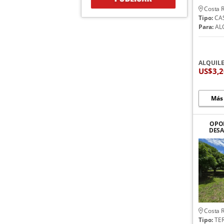
Costa R
Tipo:
CA
Para:
AL
ALQUIL
US$3,
Más
OPO
DESA
L
Costa R
Tipo:
TE