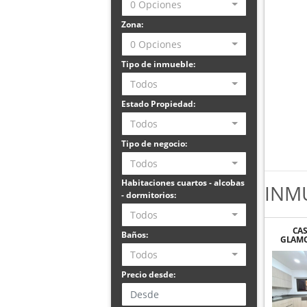
0 Opciones
Zona:
0 Opciones
Tipo de inmueble:
Todos
Estado Propiedad:
Todos
Tipo de negocio:
Todos
Habitaciones cuartos - alcobas
INM
- dormitorios:
Todos
CA
Baños:
GLAMO
ALTOS
Todos
Precio desde: