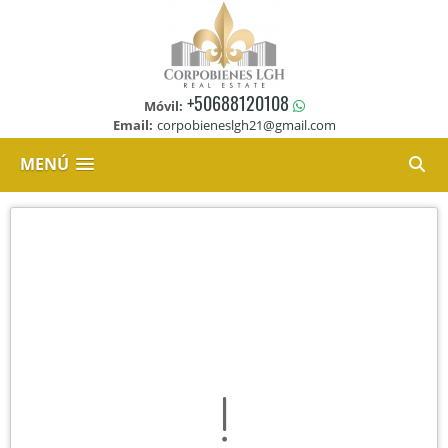
+50688120108
Móvil:
Email:
corpobieneslgh21@gmail.com
MENÚ