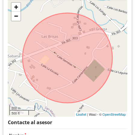
+
−
200 m
500 ft
Leaflet
| Wasi - ©
OpenStreetMap
Contacte al asesor
*