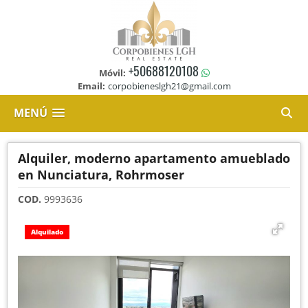
+50688120108
Móvil:
Email:
corpobieneslgh21@gmail.com
MENÚ
Alquiler, moderno apartamento amueblado
en Nunciatura, Rohrmoser
COD.
9993636
Alquilado