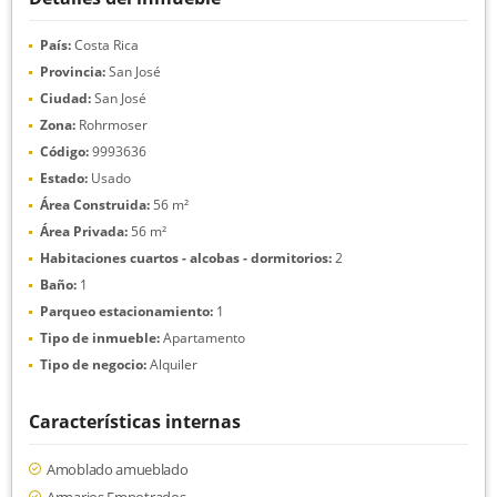
País:
Costa Rica
Provincia:
San José
Ciudad:
San José
Zona:
Rohrmoser
Código:
9993636
Estado:
Usado
Área Construida:
56 m²
Área Privada:
56 m²
Habitaciones cuartos - alcobas - dormitorios:
2
Baño:
1
Parqueo estacionamiento:
1
Tipo de inmueble:
Apartamento
Tipo de negocio:
Alquiler
Características internas
Amoblado amueblado