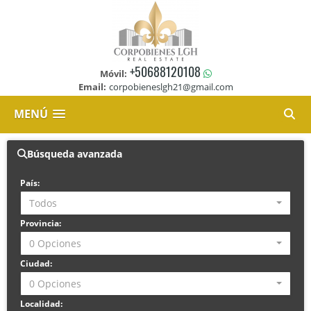
+50688120108
Móvil:
Email:
corpobieneslgh21@gmail.com
MENÚ
Búsqueda avanzada
País:
Todos
Provincia:
0 Opciones
Ciudad:
0 Opciones
Localidad: