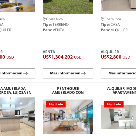
ica
Costa Rica
Costa Rica
SA
Tipo:
TERRENO
Tipo:
CASA
QUILER
Para:
VENTA
Para:
ALQUILER
ER
VENTA
ALQUILER
200
US$1,304,202
US$2,800
USD
USD
USD
 información
Más información
Más informaci
SA AMUEBLADA,
PENTHOUSE
ALQUILER, MO
ROSA, LUJOSA EN
AMUEBLADO CON
APARTAMEN
 DE LAS PALOMAS,
HERMOSA VISTA EN
AMUEBLADO 
SANTA ANA.
GUACHIPELIN DE ESCAZU
NUNCIATUR
ROHRMOSE
Alquilado
Alquilado