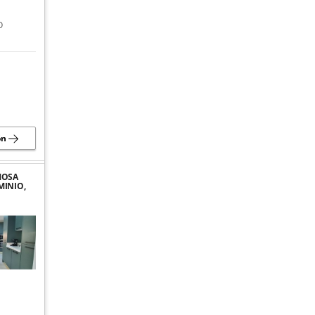
O
ón
MOSA
MINIO,
DA
 EN