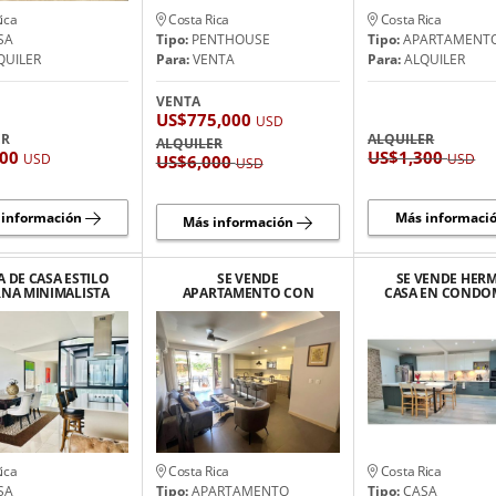
ica
Costa Rica
Costa Rica
SA
Tipo:
PENTHOUSE
Tipo:
APARTAMENT
QUILER
Para:
VENTA
Para:
ALQUILER
VENTA
US$775,000
USD
ER
ALQUILER
ALQUILER
200
US$1,300
USD
USD
US$6,000
USD
 información
Más informaci
Más información
 DE CASA ESTILO
SE VENDE
SE VENDE HER
NA MINIMALISTA
APARTAMENTO CON
CASA EN CONDO
HERMOSA VISTA,
PISCINA PRIVADA
REMODELA
ESCAZU.
HERRADURA,
GUACHUPELIN
PUNTARENAS, JACO
ESCAZÚ
ica
Costa Rica
Costa Rica
SA
Tipo:
APARTAMENTO
Tipo:
CASA