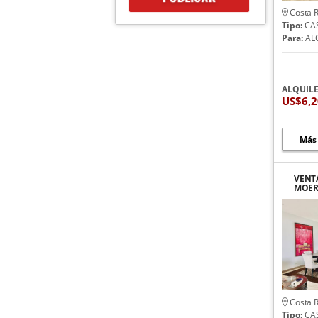
Costa R
Tipo:
CA
Para:
AL
ALQUIL
US$6,
Más
VENTA
MOER
CON 
Costa R
Tipo:
CA