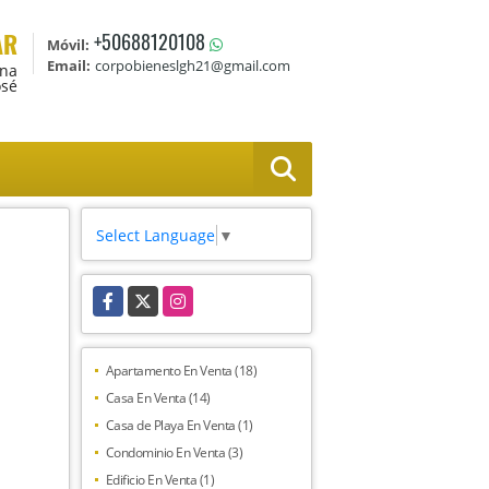
AR
+50688120108
Móvil:
Email:
corpobieneslgh21@gmail.com
Ana
osé
Select Language
▼
Facebook
X
Instagram
Apartamento En Venta (18)
Casa En Venta (14)
Casa de Playa En Venta (1)
Condominio En Venta (3)
Edificio En Venta (1)