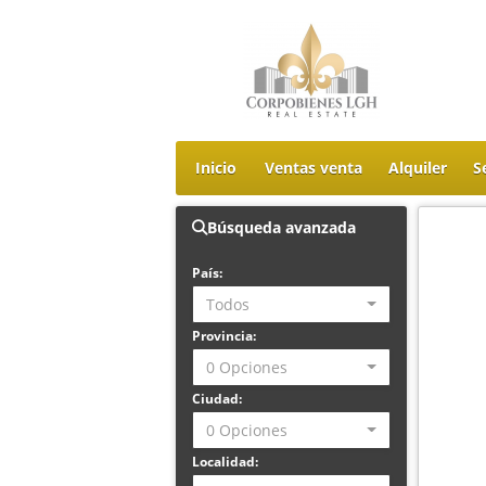
Inicio
Ventas venta
Alquiler
S
Búsqueda avanzada
País:
Todos
Provincia:
0 Opciones
Ciudad:
0 Opciones
Localidad: