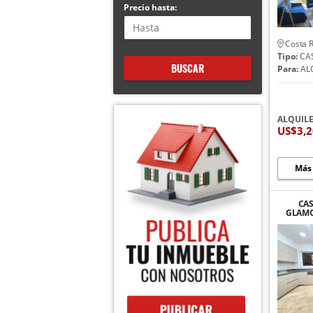
Precio hasta:
Costa R
Tipo:
CA
BUSCAR
Para:
AL
ALQUIL
US$3,
Más
CA
GLAMO
ALTOS