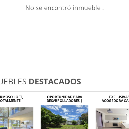
No se encontró inmueble .
UEBLES
DESTACADOS
RMOSO LOFT,
OPORTUNIDAD PARA
EXCLUSIVA 
TOTALMENTE
DESARROLLADORES |
ACOGEDORA CA
BLADO, MODERNO
LEGADO PRIME
LUJO PARA ESTRE
SAN RAFAEL DE
LINDORA, SANT
ESCAZU