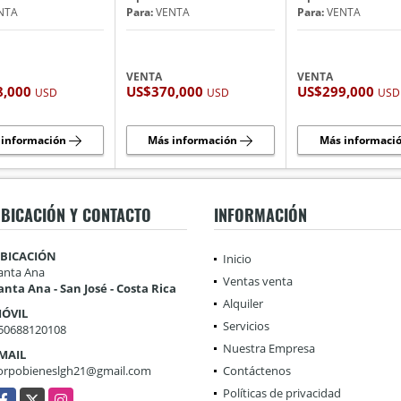
NTA
Para:
VENTA
Para:
VENTA
VENTA
VENTA
8,000
US$370,000
US$299,000
USD
USD
USD
 información
Más información
Más informaci
BICACIÓN Y CONTACTO
INFORMACIÓN
BICACIÓN
Inicio
anta Ana
Ventas venta
anta Ana - San José - Costa Rica
Alquiler
ÓVIL
Servicios
50688120108
Nuestra Empresa
MAIL
orpobieneslgh21@gmail.com
Contáctenos
Políticas de privacidad
acebook
X
Instagram