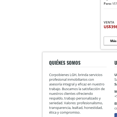
Para:
VE
VENTA
US$39
Más
QUIÉNES SOMOS
U
Corpobienes LGH, brinda servicios
U
profesional inmobiliarios con
S
asesoría integral y eficaz en nuestro
S
trabajo. Buscamos la satisfacción de
M
nuestros clientes ofreciendo
+
respaldo, trabajo personalizado y
seriedad. Valores: profesionalismo,
E
transparencia, lealtad, honestidad,
c
ética y compromiso.
F