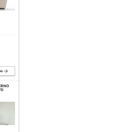
ón
DERNO
TO
EN
A,
R