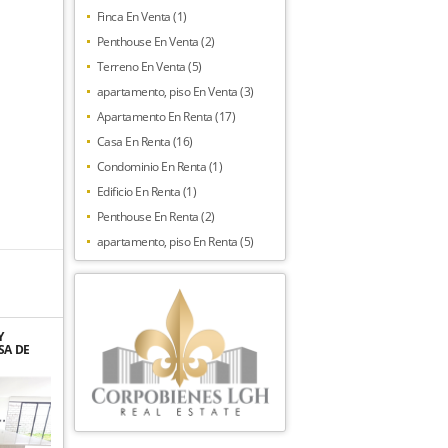
Finca En Venta (1)
Penthouse En Venta (2)
Terreno En Venta (5)
apartamento, piso En Venta (3)
Apartamento En Renta (17)
Casa En Renta (16)
Condominio En Renta (1)
Edificio En Renta (1)
Penthouse En Renta (2)
apartamento, piso En Renta (5)
Y
SA DE
NAR EN
A ANA