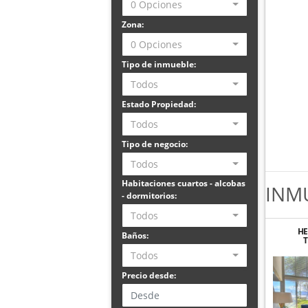
0 Opciones
Zona:
0 Opciones
Tipo de inmueble:
Todos
Estado Propiedad:
Todos
Tipo de negocio:
Todos
Habitaciones cuartos - alcobas
INM
- dormitorios:
Todos
HE
Baños:
AMUE
Todos
EN 
Precio desde: