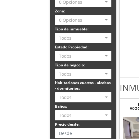
0 Opciones
Zona:
0 Opciones
Tipo de inmueble:
Todos
Estado Propiedad:
Todos
Tipo de negocio:
Todos
Habitaciones cuartos - alcobas
INM
- dormitorios:
Todos
Baños:
ACOG
LUJO 
Todos
LIND
Precio desde: