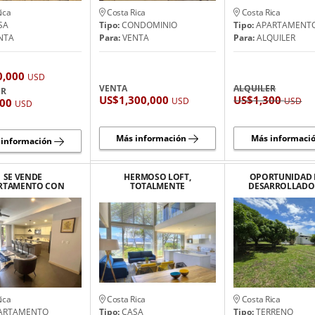
ica
Costa Rica
Costa Rica
SA
Tipo:
CONDOMINIO
Tipo:
APARTAMENT
NTA
Para:
VENTA
Para:
ALQUILER
0,000
USD
VENTA
ALQUILER
ER
US$1,300,000
US$1,300
USD
USD
300
USD
Más información
Más informaci
 información
SE VENDE
HERMOSO LOFT,
OPORTUNIDAD 
RTAMENTO CON
TOTALMENTE
DESARROLLADO
SCINA PRIVADA
AMUEBLADO, MODERNO
LEGADO PRI
HERRADURA,
EN SAN RAFAEL DE
TARENAS, JACO
ESCAZU
ica
Costa Rica
Costa Rica
ARTAMENTO
Tipo:
CASA
Tipo:
TERRENO