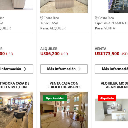
ica
Costa Rica
Costa Rica
SA
Tipo:
CASA
Tipo:
APARTAMENT
QUILER
Para:
ALQUILER
Para:
VENTA
ER
ALQUILER
VENTA
800
US$6,200
US$173,500
USD
USD
USD
 información
Más información
Más informaci
TADORA CASA DE
VENTA CASA CON
ALQUILER, MO
OLO NIVEL, CON
EDIFICIO DE APARTS
APARTAMEN
OS ESPACIOS EN
ESTILO "FRENCH
AMUEBLADO 
ESCAZÚ.
COLONIAL" SANTA ANA
NUNCIATUR
ROHRMOSE
Oportunidad
Alquilado