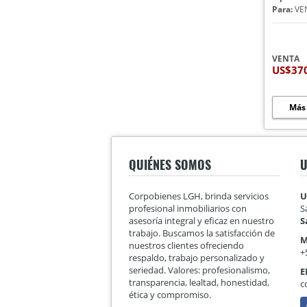
Para:
VE
VENTA
US$37
Más
QUIÉNES SOMOS
U
Corpobienes LGH, brinda servicios
U
profesional inmobiliarios con
S
asesoría integral y eficaz en nuestro
S
trabajo. Buscamos la satisfacción de
M
nuestros clientes ofreciendo
+
respaldo, trabajo personalizado y
seriedad. Valores: profesionalismo,
E
transparencia, lealtad, honestidad,
c
ética y compromiso.
F