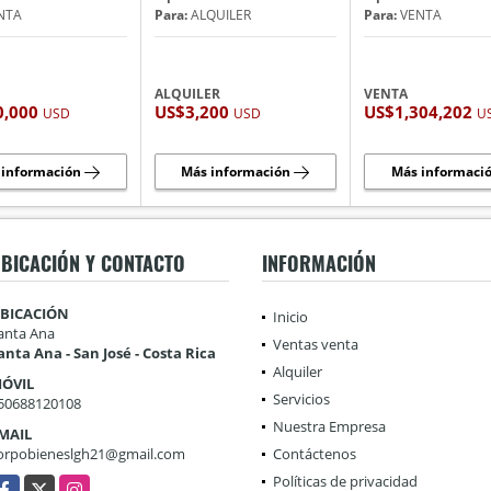
NTA
Para:
ALQUILER
Para:
VENTA
ALQUILER
VENTA
0,000
US$3,200
US$1,304,202
USD
USD
U
 información
Más información
Más informaci
BICACIÓN Y CONTACTO
INFORMACIÓN
BICACIÓN
Inicio
anta Ana
Ventas venta
anta Ana - San José - Costa Rica
Alquiler
ÓVIL
Servicios
50688120108
Nuestra Empresa
MAIL
orpobieneslgh21@gmail.com
Contáctenos
Políticas de privacidad
acebook
X
Instagram