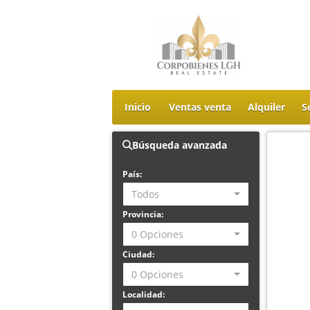
Inicio
Ventas venta
Alquiler
S
Búsqueda avanzada
País:
Todos
Provincia:
0 Opciones
Ciudad:
0 Opciones
Localidad: