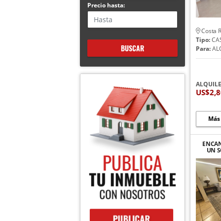
Precio hasta:
Costa R
Tipo:
CA
BUSCAR
Para:
AL
ALQUIL
US$2,
Más
ENCAN
UN S
BELL