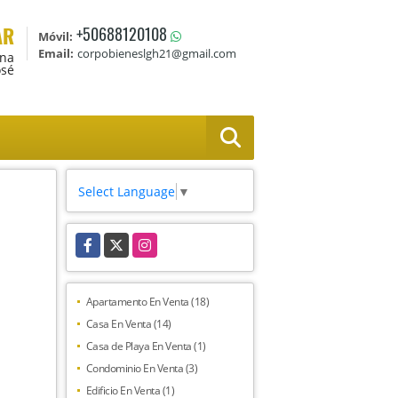
AR
+50688120108
Móvil:
Email:
corpobieneslgh21@gmail.com
Ana
osé
Select Language
▼
Facebook
X
Instagram
Apartamento En Venta (18)
Casa En Venta (14)
Casa de Playa En Venta (1)
Condominio En Venta (3)
Edificio En Venta (1)