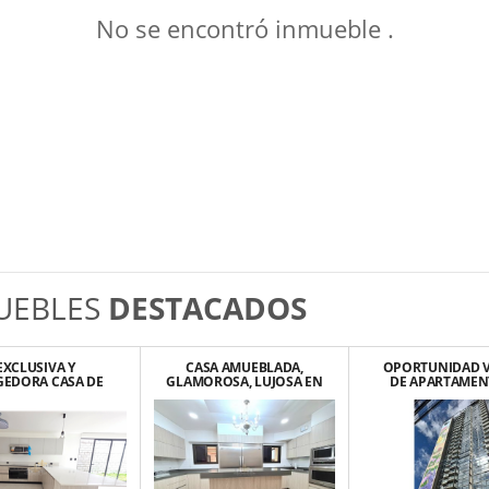
No se encontró inmueble .
UEBLES
DESTACADOS
EXCLUSIVA Y
CASA AMUEBLADA,
OPORTUNIDAD 
EDORA CASA DE
GLAMOROSA, LUJOSA EN
DE APARTAMEN
PARA ESTRENAR EN
ALTOS DE LAS PALOMAS,
ESTRENAR COND
ORA, SANTA ANA
SANTA ANA.
GARDEN SAB