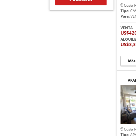
Costa R
Tipo:
CA
Para:
VE
VENTA
US$42
ALQUIL
US$3,
Más
APA
PI
PUN
Costa R
Tipo:
AP