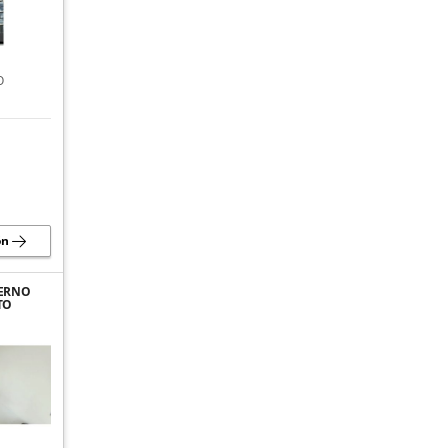
O
ón
DERNO
TO
EN
A,
R