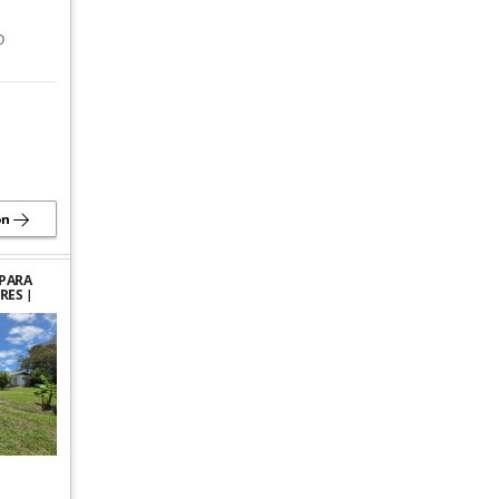
O
ón
PARA
RES |
ME