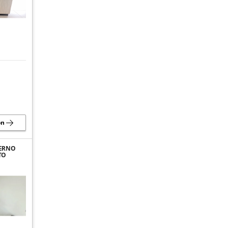
ón
DERNO
TO
EN
A,
R