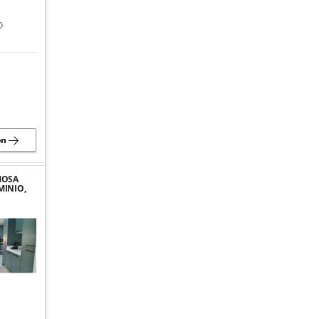
O
ón
MOSA
MINIO,
DA
 EN