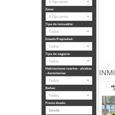
0 Opciones
Zona:
0 Opciones
Tipo de inmueble:
Todos
Estado Propiedad:
Todos
Tipo de negocio:
Todos
Habitaciones cuartos - alcobas
INM
- dormitorios:
Todos
HE
Baños:
AMUE
Todos
EN 
Precio desde: