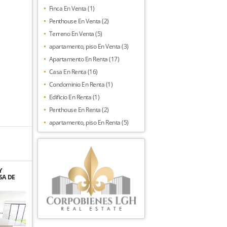
Finca En Venta (1)
Penthouse En Venta (2)
Terreno En Venta (5)
apartamento, piso En Venta (3)
Apartamento En Renta (17)
Casa En Renta (16)
Condominio En Renta (1)
Edificio En Renta (1)
Penthouse En Renta (2)
apartamento, piso En Renta (5)
Y
SA DE
NAR EN
A ANA