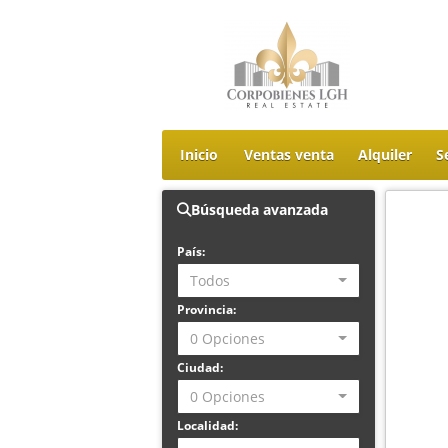
Inicio
Ventas venta
Alquiler
S
Búsqueda avanzada
País:
Todos
Provincia:
0 Opciones
Ciudad:
0 Opciones
Localidad: