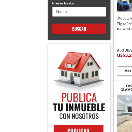
Precio hasta:
Costa R
Tipo:
CA
BUSCAR
Para:
AL
ALQUIL
US$3,
Más
CA
GLAMO
ALTOS