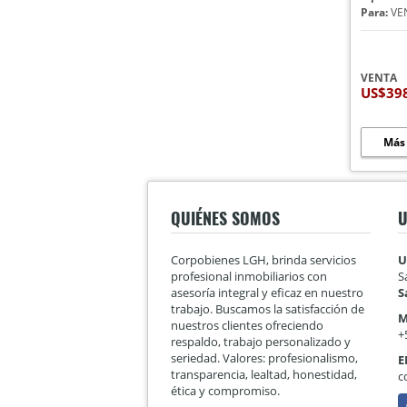
Para:
VE
VENTA
US$39
Más
QUIÉNES SOMOS
U
Corpobienes LGH, brinda servicios
U
profesional inmobiliarios con
S
asesoría integral y eficaz en nuestro
S
trabajo. Buscamos la satisfacción de
M
nuestros clientes ofreciendo
+
respaldo, trabajo personalizado y
seriedad. Valores: profesionalismo,
E
transparencia, lealtad, honestidad,
c
ética y compromiso.
F