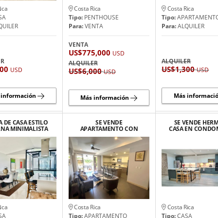
ica
Costa Rica
Costa Rica
SA
Tipo:
PENTHOUSE
Tipo:
APARTAMENT
QUILER
Para:
VENTA
Para:
ALQUILER
VENTA
US$775,000
USD
ER
ALQUILER
ALQUILER
200
US$1,300
USD
USD
US$6,000
USD
 información
Más informaci
Más información
 DE CASA ESTILO
SE VENDE
SE VENDE HER
NA MINIMALISTA
APARTAMENTO CON
CASA EN CONDO
HERMOSA VISTA,
PISCINA PRIVADA
REMODELA
ESCAZU.
HERRADURA,
GUACHUPELIN
PUNTARENAS, JACO
ESCAZÚ
ica
Costa Rica
Costa Rica
SA
Tipo:
APARTAMENTO
Tipo:
CASA