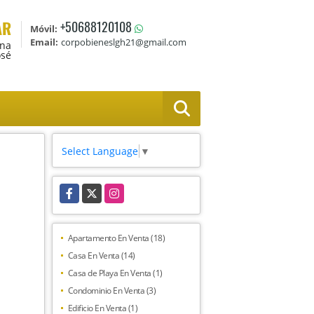
AR
+50688120108
Móvil:
Email:
corpobieneslgh21@gmail.com
Ana
osé
Select Language
▼
Facebook
X
Instagram
Apartamento En Venta (18)
Casa En Venta (14)
Casa de Playa En Venta (1)
Condominio En Venta (3)
Edificio En Venta (1)