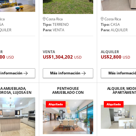
ica
Costa Rica
Costa Rica
SA
Tipo:
TERRENO
Tipo:
CASA
QUILER
Para:
VENTA
Para:
ALQUILER
ER
VENTA
ALQUILER
200
US$1,304,202
US$2,800
USD
USD
USD
 información
Más información
Más informaci
SA AMUEBLADA,
PENTHOUSE
ALQUILER, MO
ROSA, LUJOSA EN
AMUEBLADO CON
APARTAMEN
 DE LAS PALOMAS,
HERMOSA VISTA EN
AMUEBLADO 
SANTA ANA.
GUACHIPELIN DE ESCAZU
NUNCIATUR
ROHRMOSE
Alquilado
Alquilado