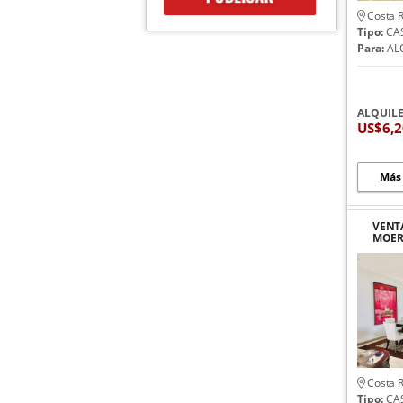
Costa R
Tipo:
CA
Para:
AL
ALQUIL
US$6,
Más
VENTA
MOER
CON 
Costa R
Tipo:
CA