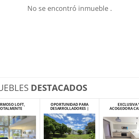
No se encontró inmueble .
UEBLES
DESTACADOS
RMOSO LOFT,
OPORTUNIDAD PARA
EXCLUSIVA 
TOTALMENTE
DESARROLLADORES |
ACOGEDORA CA
BLADO, MODERNO
LEGADO PRIME
LUJO PARA ESTRE
SAN RAFAEL DE
LINDORA, SANT
ESCAZU