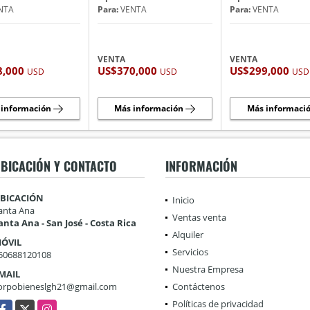
NTA
Para:
VENTA
Para:
VENTA
VENTA
VENTA
8,000
US$370,000
US$299,000
USD
USD
USD
 información
Más información
Más informaci
BICACIÓN Y CONTACTO
INFORMACIÓN
BICACIÓN
Inicio
anta Ana
Ventas venta
anta Ana - San José - Costa Rica
Alquiler
ÓVIL
Servicios
50688120108
Nuestra Empresa
MAIL
orpobieneslgh21@gmail.com
Contáctenos
Políticas de privacidad
acebook
X
Instagram