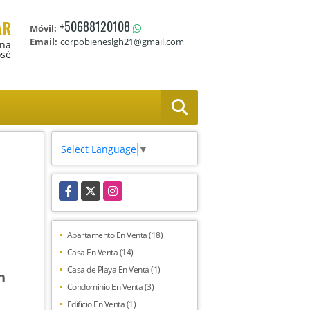
AR
+50688120108
Móvil:
Email:
corpobieneslgh21@gmail.com
Ana
osé
Select Language
▼
Facebook
X
Instagram
Apartamento En Venta (18)
Casa En Venta (14)
Casa de Playa En Venta (1)
n
Condominio En Venta (3)
Edificio En Venta (1)