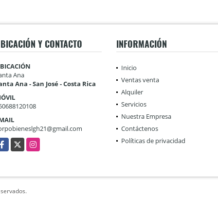
BICACIÓN Y CONTACTO
INFORMACIÓN
BICACIÓN
Inicio
anta Ana
Ventas venta
anta Ana - San José - Costa Rica
Alquiler
ÓVIL
Servicios
50688120108
Nuestra Empresa
MAIL
orpobieneslgh21@gmail.com
Contáctenos
Políticas de privacidad
acebook
X
Instagram
eservados.