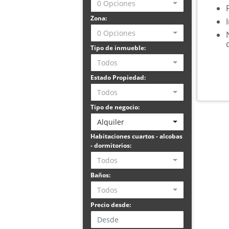
0 Opciones
Zona:
0 Opciones
Tipo de inmueble:
Todos
Estado Propiedad:
Todos
Tipo de negocio:
Alquiler
Habitaciones cuartos - alcobas
- dormitorios:
Todos
Baños:
Todos
Precio desde: