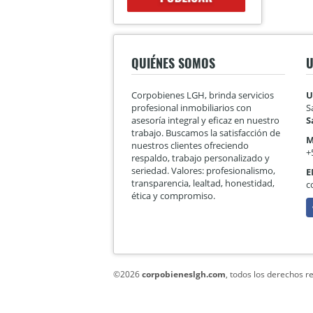
QUIÉNES SOMOS
U
Corpobienes LGH, brinda servicios
U
profesional inmobiliarios con
S
asesoría integral y eficaz en nuestro
S
trabajo. Buscamos la satisfacción de
M
nuestros clientes ofreciendo
+
respaldo, trabajo personalizado y
seriedad. Valores: profesionalismo,
E
transparencia, lealtad, honestidad,
c
ética y compromiso.
F
©2026
corpobieneslgh.com
, todos los derechos r