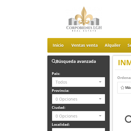
Inicio
Ventas venta
Alquiler
S
IN
Búsqueda avanzada
País:
Ordenar
Todos
Más
Provincia:
0 Opciones
Ciudad:
0 Opciones
Localidad: