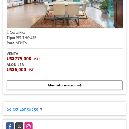
Costa Rica
Tipo:
PENTHOUSE
Para:
VENTA
VENTA
US$775,000
USD
ALQUILER
US$6,000
USD
Más información
Select Language
▼
Facebook
X
Instagram