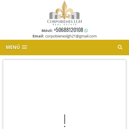
+50688120108
Móvil:
Email:
corpobieneslgh21@gmail.com
MENÚ