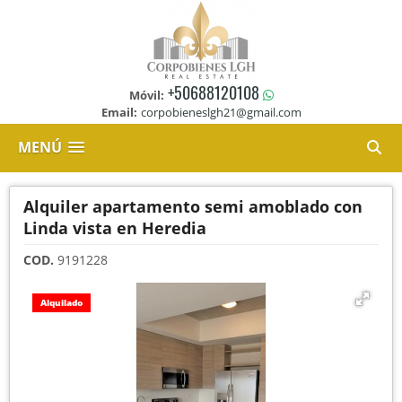
+50688120108
Móvil:
Email:
corpobieneslgh21@gmail.com
MENÚ
Alquiler apartamento semi amoblado con
Linda vista en Heredia
COD.
9191228
Alquilado