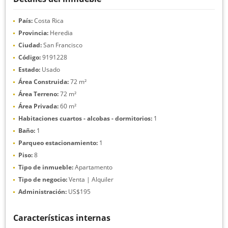
País:
Costa Rica
Provincia:
Heredia
Ciudad:
San Francisco
Código:
9191228
Estado:
Usado
Área Construida:
72 m²
Área Terreno:
72 m²
Área Privada:
60 m²
Habitaciones cuartos - alcobas - dormitorios:
1
Baño:
1
Parqueo estacionamiento:
1
Piso:
8
Tipo de inmueble:
Apartamento
Tipo de negocio:
Venta | Alquiler
Administración:
US$195
Características internas