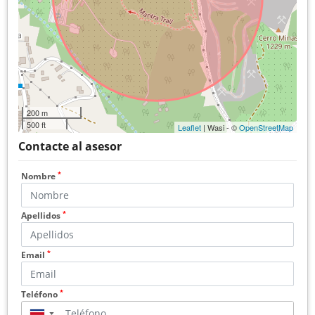
200 m
500 ft
Leaflet
| Wasi - ©
OpenStreetMap
Contacte al asesor
*
Nombre
*
Apellidos
*
Email
*
Teléfono
▼