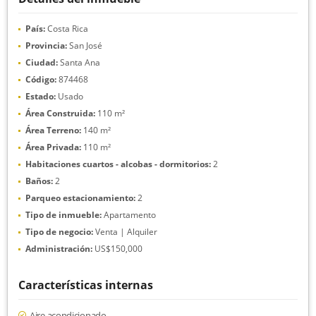
País:
Costa Rica
Provincia:
San José
Ciudad:
Santa Ana
Código:
874468
Estado:
Usado
Área Construida:
110 m²
Área Terreno:
140 m²
Área Privada:
110 m²
Habitaciones cuartos - alcobas - dormitorios:
2
Baños:
2
Parqueo estacionamiento:
2
Tipo de inmueble:
Apartamento
Tipo de negocio:
Venta | Alquiler
Administración:
US$150,000
Características internas
Aire acondicionado