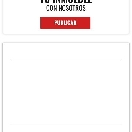
QUIÉNES SOMOS
Corpobienes LGH, brinda servicios profesional inmobiliarios con
asesoría integral y eficaz en nuestro trabajo. Buscamos la
satisfacción de nuestros clientes ofreciendo respaldo, trabajo
personalizado y seriedad. Valores: profesionalismo,
transparencia, lealtad, honestidad, ética y compromiso.
UBICACIÓN Y CONTACTO