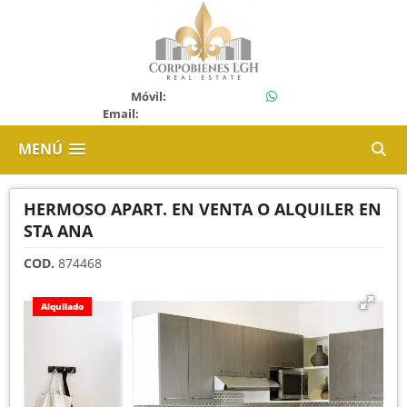
+50688120108
Móvil:
Email:
corpobieneslgh21@gmail.com
MENÚ
HERMOSO APART. EN VENTA O ALQUILER EN
STA ANA
COD.
874468
Alquilado