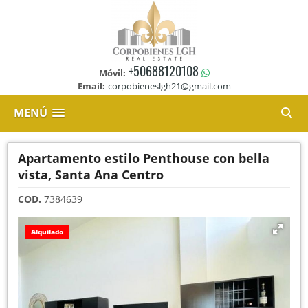
+50688120108
Móvil:
Email:
corpobieneslgh21@gmail.com
MENÚ
Apartamento estilo Penthouse con bella
vista, Santa Ana Centro
COD.
7384639
Alquilado