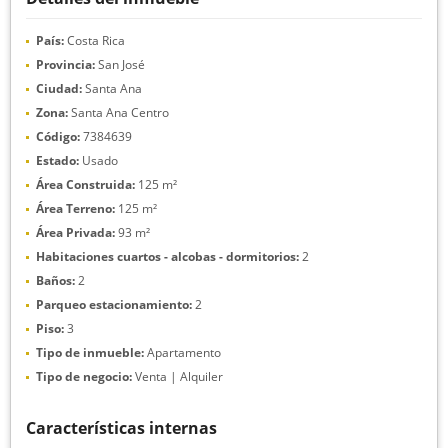
País:
Costa Rica
Provincia:
San José
Ciudad:
Santa Ana
Zona:
Santa Ana Centro
Código:
7384639
Estado:
Usado
Área Construida:
125 m²
Área Terreno:
125 m²
Área Privada:
93 m²
Habitaciones cuartos - alcobas - dormitorios:
2
Baños:
2
Parqueo estacionamiento:
2
Piso:
3
Tipo de inmueble:
Apartamento
Tipo de negocio:
Venta | Alquiler
Características internas