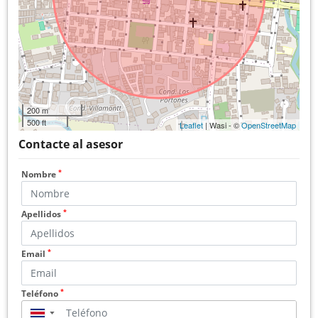
200 m
500 ft
Leaflet
| Wasi - ©
OpenStreetMap
Contacte al asesor
*
Nombre
*
Apellidos
*
Email
*
Teléfono
▼