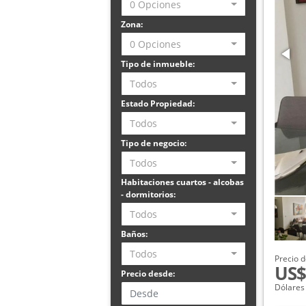
0 Opciones
Zona:
0 Opciones
Tipo de inmueble:
Todos
Estado Propiedad:
Todos
Tipo de negocio:
Todos
Habitaciones cuartos - alcobas
- dormitorios:
Todos
Baños:
Todos
Precio d
US$
Precio desde:
Dólares