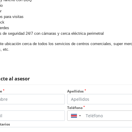
io
or
s para visitas
eck
erdes
es de seguridad 24/7 con cámaras y cerca eléctrica perimetral
te ubicación cerca de todos los servicios de centros comerciales, super mer
, etc.
cte al asesor
*
*
re
Apellidos
*
Teléfono
▼
arios