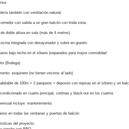
nsa .
ería también con ventilación natural.
comedor con salida a un gran balcón con linda vista.
 de doble altura en sala (más de 4 metros)
 cocina integrada con desayunador y sobre en granito
queos bajo techo en el sótano (separados para mayor comodidad
ito (Bodega)
mento esquinero (no tienen vecinos al lado)
habitable de 100m + 2 parqueos + deposito con repisas en el sótano y un bal
acondicionado en cuarto principal, cortinas y black-out en los cuartos
ensual incluye: mantenimiento.
eros en todas las ventanas y puertas de balcón
ísticas del proyecto:
 y rancho con BBQ