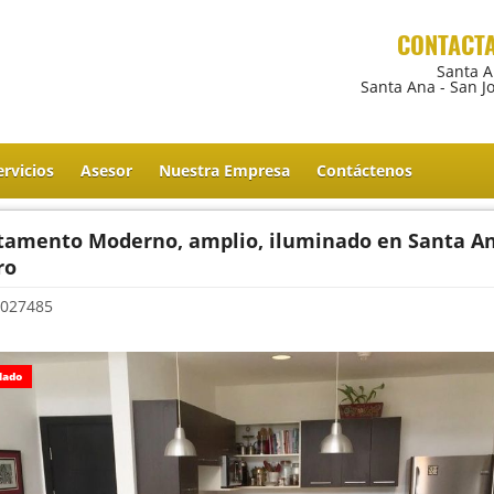
CONTACT
Santa 
Santa Ana - San J
ervicios
Asesor
Nuestra Empresa
Contáctenos
tamento Moderno, amplio, iluminado en Santa A
ro
027485
lado