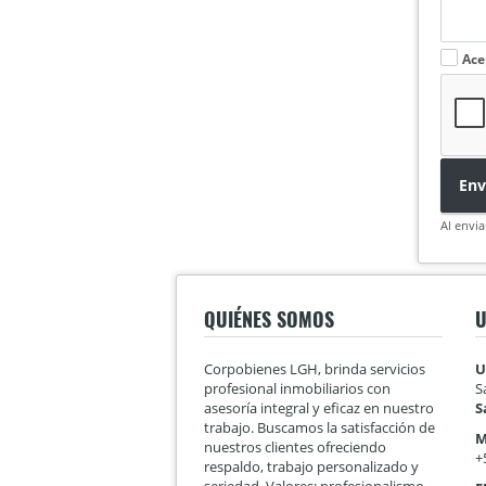
Ace
Env
Al envia
QUIÉNES SOMOS
U
Corpobienes LGH, brinda servicios
U
profesional inmobiliarios con
S
asesoría integral y eficaz en nuestro
S
trabajo. Buscamos la satisfacción de
M
nuestros clientes ofreciendo
+
respaldo, trabajo personalizado y
seriedad. Valores: profesionalismo,