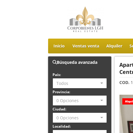
Inicio
Ventas venta
Alquiler
S
Búsqueda avanzada
Apar
Cent
País:
COD.
1
Todos
Provincia:
0 Opciones
Alqui
Ciudad:
0 Opciones
Localidad: