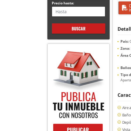
Precio hasta:
D
i
BUSCAR
Detal
País:
C
Zona:
Área 
Baños
Tipo 
Apart
Carac
Aire 
Baño 
Depó
Vist