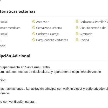
terísticas externas
Social
Ascensor
Barbacoa / Parrilla /
os comerciales
Cerca zona urbana
Circuito cerrado de 
Social
Cochera / Garaje
Gimnasio
n
Parqueadero visitantes
Piscina
ancia
ipción Adicional
o apartamento en Santa Ana Centro
luminado con techos de doble altura, y apartamento esquinero sin vecino
ción:
ias habitaciones , la habitación principal con walk-in closet y baño privado) ai
ionado.
s con ventilación natural.