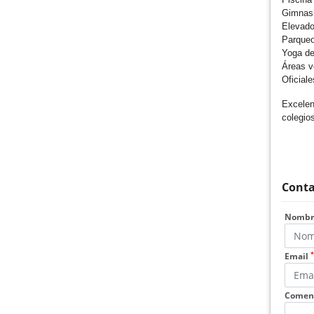
Gimnas
Elevad
Parqueo
Yoga d
Áreas v
Oficial
Excelen
colegios
Conta
Nomb
*
Email
Coment