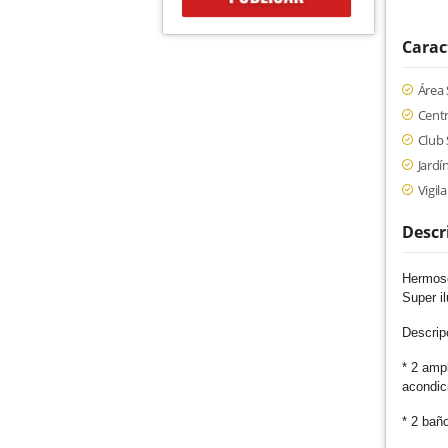
Carac
Área 
Centr
Club 
Jardí
Vigil
Descr
Hermos
Super i
Descrip
* 2 ampl
acondic
* 2 baño