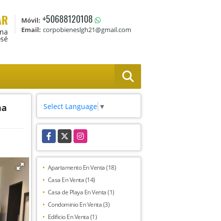
AR
+50688120108
Móvil:
Email:
corpobieneslgh21@gmail.com
Ana
osé
Select Language
▼
na
Facebook
X
Instagram
Apartamento En Venta (18)
Casa En Venta (14)
Casa de Playa En Venta (1)
Condominio En Venta (3)
Edificio En Venta (1)