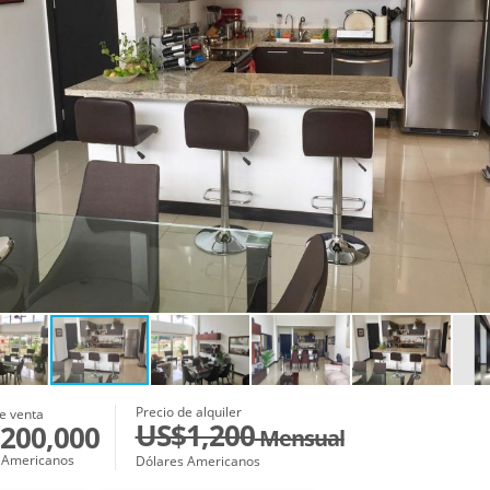
Precio de alquiler
e venta
US$1,200
200,000
Mensual
 Americanos
Dólares Americanos