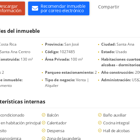
escargar
Recomendar inmueble
Compartir
nformación
por correo electrónico
les del inmueble
osta Rica
Provincia:
San José
Ciudad:
Santa Ana
Santa Ana Centro
Código:
1027485
Estado:
Usado
Construida:
130 m²
Área Privada:
100 m²
Habitaciones cuartos
alcobas - dormitorios
:
2
Parqueo estacionamiento:
2
Año construcción:
20
de inmueble:
Tipo de negocio:
Venta |
Administración:
US$
amento
Alquiler
terísticas internas
acondicionado
Balcón
Baño auxiliar
en habitación principal
Calentador
Cocina integral
sito
Despensa
Hall de alcobas
a panorámica
Zona de lavandería