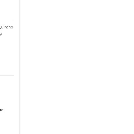
 Quincho
TV
re