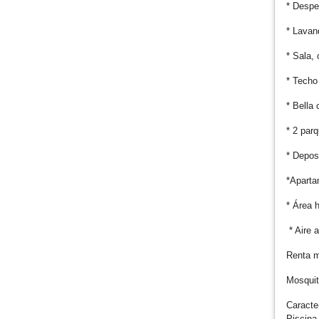
* Despe
* Lavand
* Sala, 
* Techo
* Bella
* 2 par
* Depos
*Aparta
* Área 
* Aire 
Renta m
Mosquit
Caracter
Piscina