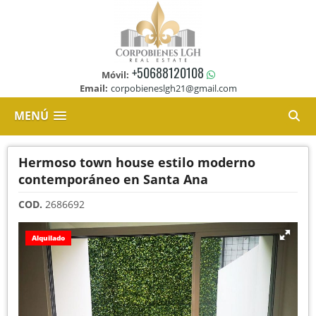
+50688120108
Móvil:
Email:
corpobieneslgh21@gmail.com
MENÚ
Hermoso town house estilo moderno
contemporáneo en Santa Ana
COD.
2686692
Alquilado