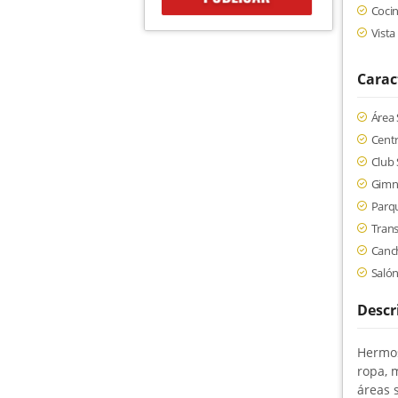
Coci
Vist
Carac
Área 
Centr
Club 
Gimn
Parqu
Trans
Canch
Saló
Descr
Hermos
ropa, 
áreas 