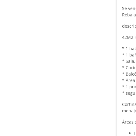
Se ven
Rebaja
descri
42M2 H
* 1 ha
* 1 ba
* Sala
* Coci
* Balcó
* Área
* 1 pu
* segu
Cortin
menaje
Áreas 