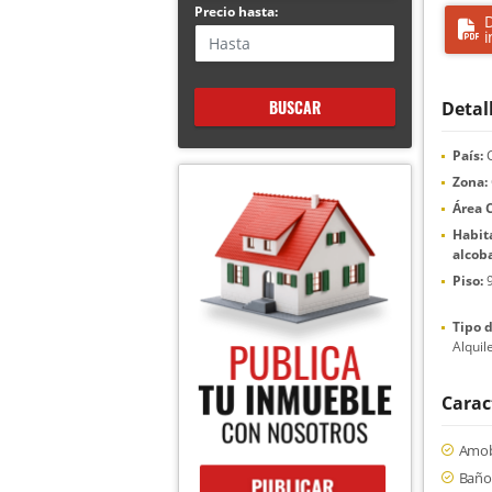
Precio hasta:
D
i
BUSCAR
Detal
País:
C
Zona:
Área 
Habita
alcoba
Piso:
Tipo d
Alquil
Carac
Amob
Baño 