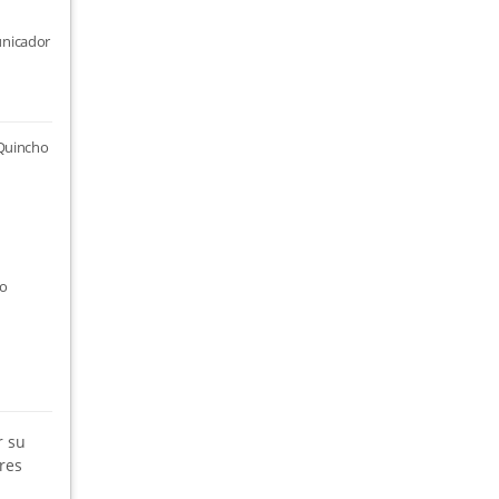
unicador
 Quincho
to
r su
res