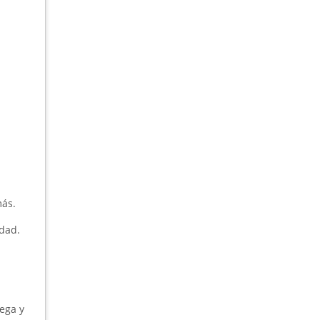
más.
idad.
ega y