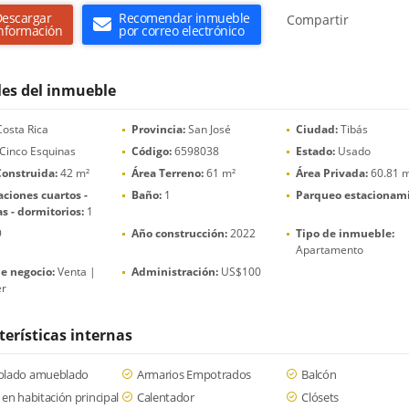
escargar
Recomendar inmueble
Compartir
nformación
por correo electrónico
les del inmueble
osta Rica
Provincia:
San José
Ciudad:
Tibás
Cinco Esquinas
Código:
6598038
Estado:
Usado
Construida:
42 m²
Área Terreno:
61 m²
Área Privada:
60.81 
ciones cuartos -
Baño:
1
Parqueo estacionami
s - dormitorios:
1
9
Año construcción:
2022
Tipo de inmueble:
Apartamento
e negocio:
Venta |
Administración:
US$100
er
terísticas internas
lado amueblado
Armarios Empotrados
Balcón
en habitación principal
Calentador
Clósets