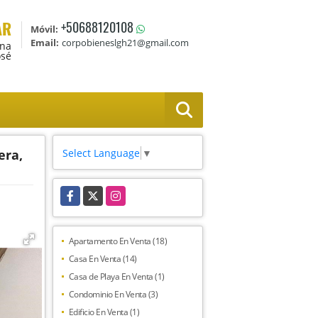
AR
+50688120108
Móvil:
Email:
corpobieneslgh21@gmail.com
Ana
osé
Select Language
▼
era,
Facebook
X
Instagram
Apartamento En Venta (18)
Casa En Venta (14)
Casa de Playa En Venta (1)
Condominio En Venta (3)
Edificio En Venta (1)