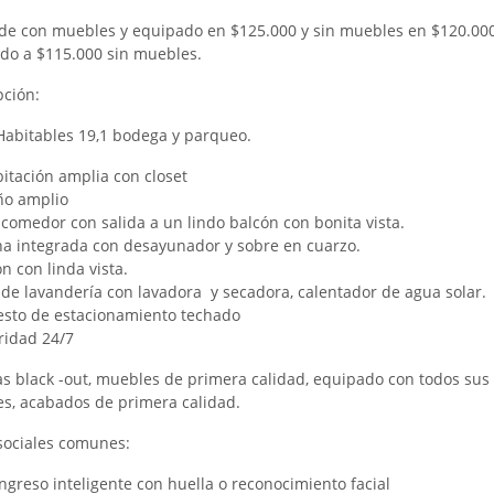
de con muebles y equipado en $125.000 y sin muebles en $120.000
do a $115.000 sin muebles.
pción:
abitables 19,1 bodega y parqueo.
bitación amplia con closet
ño amplio
, comedor con salida a un lindo balcón con bonita vista.
na integrada con desayunador y sobre en cuarzo.
n con linda vista.
 de lavandería con lavadora y secadora, calentador de agua solar.
esto de estacionamiento techado
ridad 24/7
as black -out, muebles de primera calidad, equipado con todos sus
s, acabados de primera calidad.
sociales comunes:
Ingreso inteligente con huella o reconocimiento facial