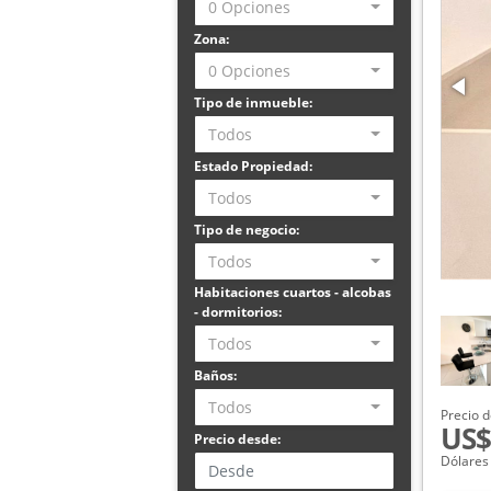
0 Opciones
Zona:
0 Opciones
Tipo de inmueble:
Todos
Estado Propiedad:
Todos
Tipo de negocio:
Todos
Habitaciones cuartos - alcobas
- dormitorios:
Todos
Baños:
Todos
Precio d
US$
Precio desde:
Dólares