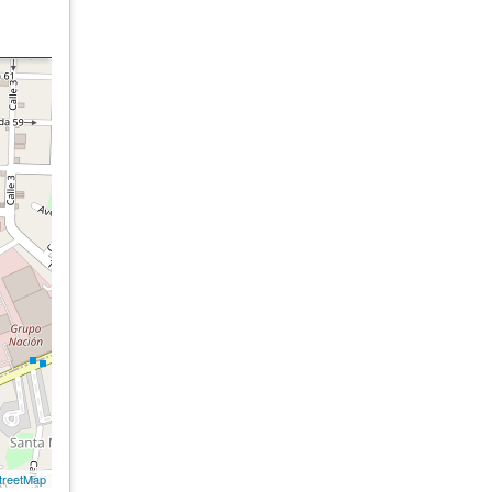
treetMap