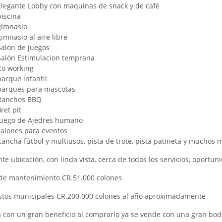
Elegante Lobby con maquinas de snack y de café
piscina
gimnasio
imnasio al aire libre
Salón de juegos
Salón Estimulacion temprana
Co working
parque infantil
parques para mascotas
Ranchos BBQ
iret pit
Juego de Ajedres humano
salones para eventos
Cancha fútbol y multiusos, pista de trote, pista patineta y muchos 
te ubicación, con linda vista, cerca de todos los servicios, oportun
de mantenimiento CR.51.000 colones
tos municipales CR.200.000 colones al año aproximadamente
 con un gran beneficio al comprarlo ya se vende con una gran bod