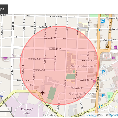
pa
Leaflet
| Wasi - ©
OpenS