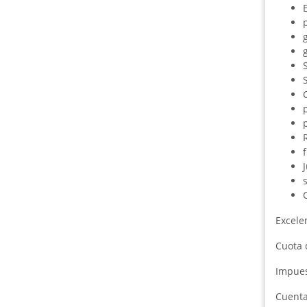
g
f
Excelen
Cuota 
Impues
Cuenta