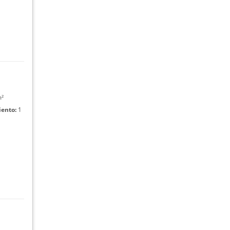
m²
ento:
1