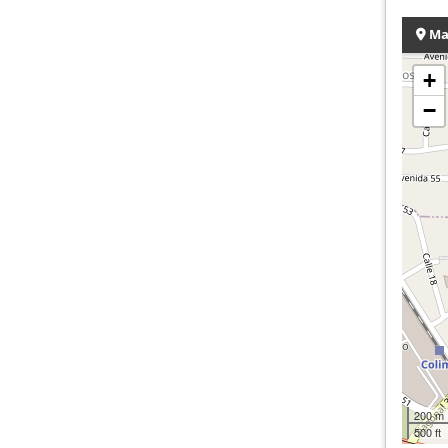
Ma
+
−
200 m
500 ft