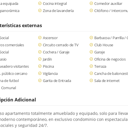
na equipada
Cocina integral
Comedor auxiliar
a panorámica
Zona de lavandería
Citófono / Intercom
terísticas externas
Social
Ascensor
Barbacoa / Parrilla /
os comerciales
Circuito cerrado de TV
Club House
Social
Cochera / Garaje
Garaje
asio
Jardín
Oficina de negocios
eadero visitantes
Piscina
Terraza
. público cercano
Vigilancia
Cancha de balonces
a de futbol
Garita de Entrada
Sala de internet
n Comunal
ipción Adicional
o apartamento totalmente amueblado y equipado, solo para lleva
moderno contemporáneo, en exclusivo condominio con espectacula
sociales y seguridad 24/7.