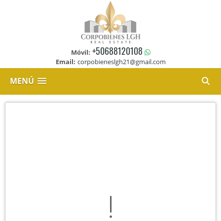
+50688120108
Móvil:
Email:
corpobieneslgh21@gmail.com
MENÚ