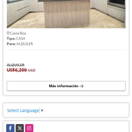
Costa Rica
Tipo:
CASA
Para:
ALQUILER
ALQUILER
US$6,200
USD
Más información
Select Language
▼
Facebook
X
Instagram