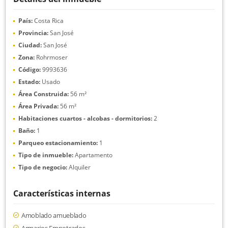
País:
Costa Rica
Provincia:
San José
Ciudad:
San José
Zona:
Rohrmoser
Código:
9993636
Estado:
Usado
Área Construida:
56 m²
Área Privada:
56 m²
Habitaciones cuartos - alcobas - dormitorios:
2
Baño:
1
Parqueo estacionamiento:
1
Tipo de inmueble:
Apartamento
Tipo de negocio:
Alquiler
Características internas
Amoblado amueblado