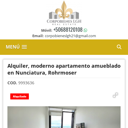
+50688120108
Móvil:
Email:
corpobieneslgh21@gmail.com
MENÚ
Alquiler, moderno apartamento amueblado
en Nunciatura, Rohrmoser
COD.
9993636
Alquilado