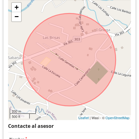
+
−
200 m
500 ft
Leaflet
| Wasi - ©
OpenStreetMap
Contacte al asesor
*